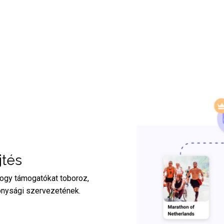
jtés
hogy támogatókat toboroz,
konysági szervezetének
.