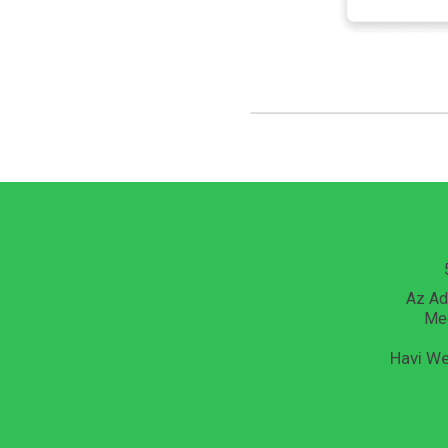
Az Ad
Me
Havi We