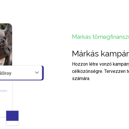
Márkás tömegfinansz
Márkás kampán
Hozzon létre vonzó kampányo
célközönségre. Tervezzen te
számára.