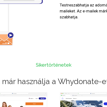
Testreszabhatja az adomá
maileket. Az e-mailek már
szabhatja.
Sikertörténetek
t már használja a Whydonate-et