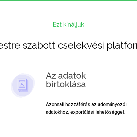
Ezt kínáljuk
estre szabott cselekvési platfo
Az adatok
birtoklása
Azonnali hozzáférés az adományozói
adatokhoz, exportálási lehetőséggel.