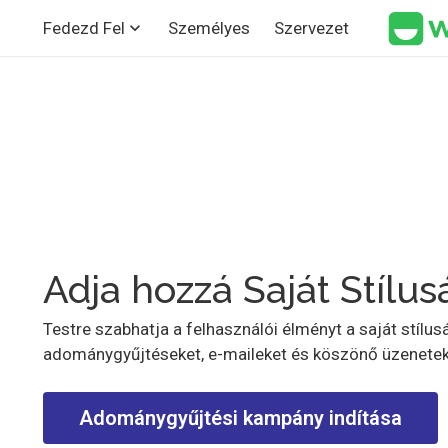
Személyes
Szervezet
Fedezd Fel
Adja hozzá Saját Stílus
Testre szabhatja a felhasználói élményt a saját stílusá
adománygyűjtéseket, e-maileket és köszönő üzenetek
Adománygyűjtési kampány indítása