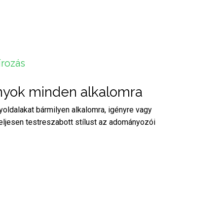
írozás
yok minden alkalomra
ldalakat bármilyen alkalomra, igényre vagy
ljesen testreszabott stílust az adományozói