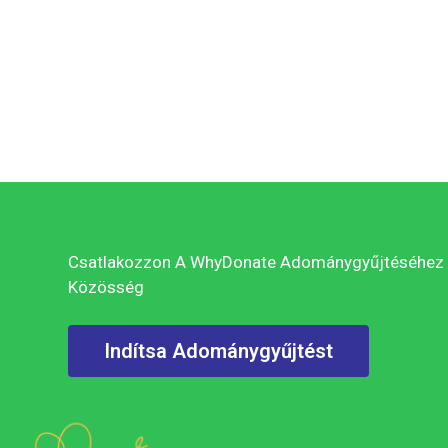
Csatlakozzon A WhyDonate Adománygyűjtéséhez
Közösség
Indítsa Adománygyűjtést