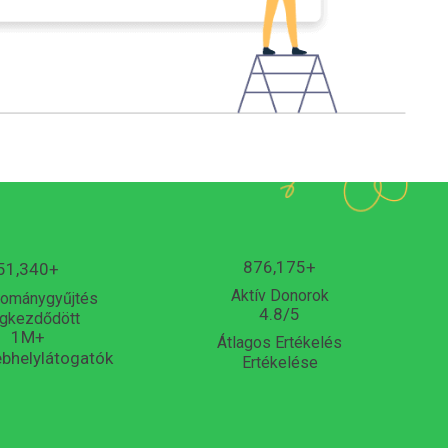
876,175
+
51,340
+
Aktív Donorok
ománygyűjtés
4.8
/5
gkezdődött
1
M+
Átlagos Ertékelés
bhelylátogatók
Ertékelése