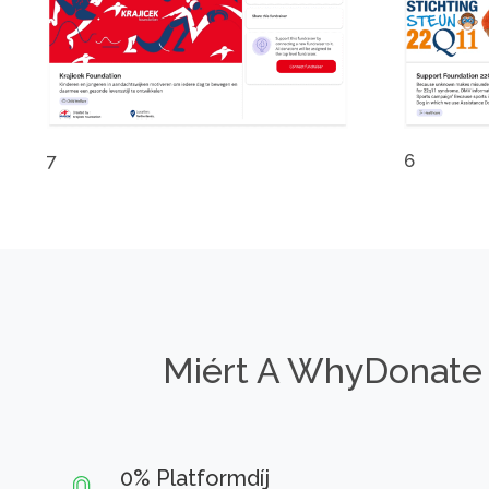
7
6
Miért A WhyDonate
0% Platformdíj