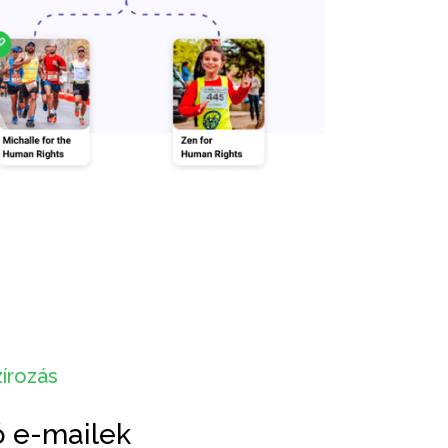
írozás
ó e-mailek