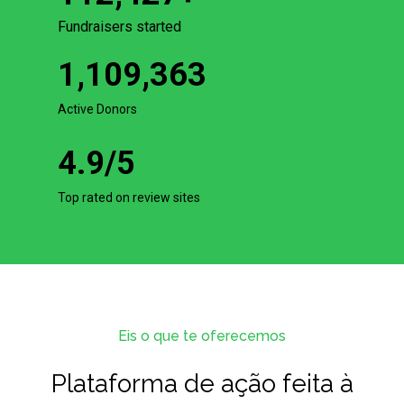
Fundraisers started
1,109,363
Active Donors
4.9
/5
Top rated on review sites
Eis o que te oferecemos
Plataforma de ação feita à