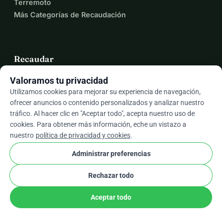
Terremoto
Más Categorías de Recaudación
Recaudar
Valoramos tu privacidad
Crear una Recaudación en WhyDonate
Utilizamos cookies para mejorar su experiencia de navegación,
Cómo Crear una Recaudación de Fondos en
ofrecer anuncios o contenido personalizados y analizar nuestro
WhyDonate
tráfico. Al hacer clic en "Aceptar todo", acepta nuestro uso de
Guías de Recaudación de Fondos
cookies. Para obtener más información, eche un vistazo a
Recaudación de Fondos para Organizaciones
nuestro
política de privacidad y cookies
.
Por Qué Confiar en WhyDonate
Administrar preferencias
Rechazar todo
Funciones de la Plataforma
Aceptar todo
Crowdfunding Global
Marca Personalizada