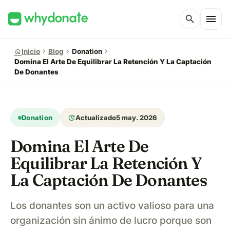
menu
search
chevron_right
chevron_right
chevron_right
home
Inicio
Blog
Donation
Domina El Arte De Equilibrar La Retención Y La Captación
De Donantes
update
Donation
Actualizado
5 may. 2026
Domina El Arte De
Equilibrar La Retención Y
La Captación De Donantes
Los donantes son un activo valioso para una
organización sin ánimo de lucro porque son