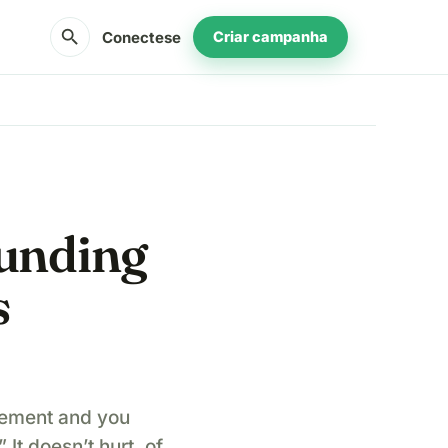
search
Conectese
Criar campanha
funding
s
vement and you
” It doesn’t hurt, of