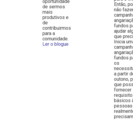
oportunidade
Então, p
de sermos
não faze
mais
campanh
produtivos e
angariaç
de
fundos p
contribuirmos
ajudar a
para a
que prec
comunidade.
Inicia um
Ler o blogue
campanh
angariaç
fundos p
os
necessi
a partir d
outono, p
que pos
fornecer
requisit
básicos 
pessoas
realment
precisam