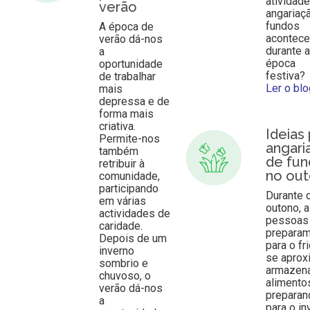
atividad
verão
angariaç
fundos
A época de
acontec
verão dá-nos
durante 
a
época
oportunidade
festiva?
de trabalhar
Ler o bl
mais
depressa e de
forma mais
criativa.
Ideias
Permite-nos
angari
também
de fu
retribuir à
no ou
comunidade,
participando
Durante 
em várias
outono, 
actividades de
pessoas
caridade.
prepara
Depois de um
para o fr
inverno
se aprox
sombrio e
armazen
chuvoso, o
alimento
verão dá-nos
preparan
a
para o in