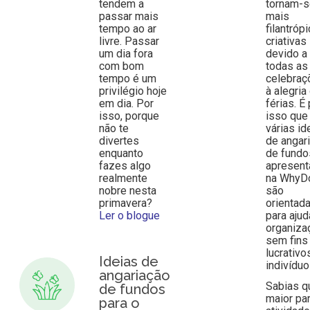
tendem a
tornam-
passar mais
mais
tempo ao ar
filantróp
livre. Passar
criativas
um dia fora
devido a
com bom
todas as
tempo é um
celebraç
privilégio hoje
à alegria
em dia. Por
férias. É
isso, porque
isso que
não te
várias id
divertes
de angar
enquanto
de fundo
fazes algo
apresen
realmente
na WhyD
nobre nesta
são
primavera?
orientad
Ler o blogue
para ajud
organiza
sem fins
lucrativo
Ideias de
indivíduo
angariação
Sabias q
de fundos
maior pa
para o