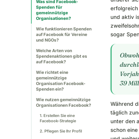
Was sind Facebook-
Spenden für
erfolgreich
gemeinnützige
und aktiv i
Organisationen?
zweifelsoh
Wie funktionieren Spenden
sogar Spe
auf Facebook für Vereine
und NGOs?
Welche Arten von
Obwohl
Spendenaktionen gibt es
auf Facebook?
durchl
Wie richtet eine
Vorjah
gemeinnützige
39 Mil
Organisation Facebook-
Spenden ein?
Wie nutzen gemeinnützige
Während di
Organisationen Facebook?
täglich zu
1. Erstellen Sie eine
unter den 
Facebook-Strategie
schon eine
2. Pflegen Sie Ihr Profil
und weiter