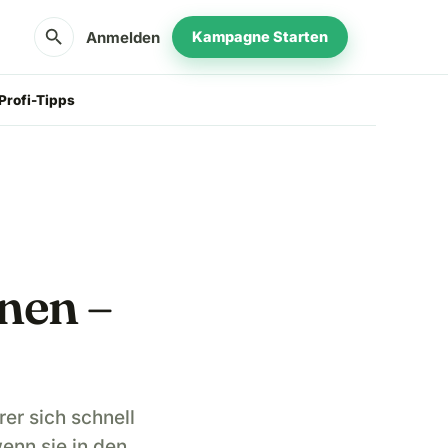
search
Anmelden
Kampagne Starten
Profi-Tipps
nen –
er sich schnell
enn sie in den