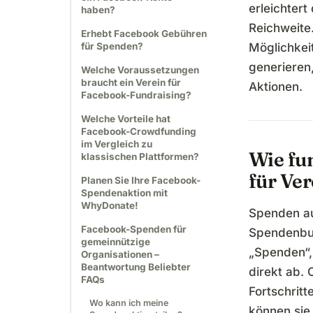
erleichter
haben?
Reichweite.
Erhebt Facebook Gebühren
für Spenden?
Möglichkei
generieren
Welche Voraussetzungen
braucht ein Verein für
Aktionen.
Facebook-Fundraising?
Welche Vorteile hat
Facebook-Crowdfunding
im Vergleich zu
Wie fu
klassischen Plattformen?
für Ve
Planen Sie Ihre Facebook-
Spendenaktion mit
WhyDonate!
Spenden au
Facebook-Spenden für
Spendenbut
gemeinnützige
„Spenden“,
Organisationen –
Beantwortung Beliebter
direkt ab.
FAQs
Fortschritt
Wo kann ich meine
können sie