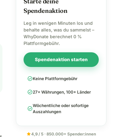
Starte deine
Spendenaktion
Leg in wenigen Minuten los und
behalte alles, was du sammelst –
WhyDonate berechnet 0 %
Plattformgebühr.
Spendenaktion starten
check_circle
Keine Plattformgebühr
check_circle
27+ Währungen, 100+ Länder
Wöchentliche oder sofortige
check_circle
Auszahlungen
star
4,9 / 5 · 850.000+ Spender:innen
s