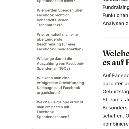
Spendenaktion teilen?
Fundraising
Wie werden Spenden über
Funktionen
Facebook rechtlich
behandelt (Steuer,
Analysen z
Transparenz)?
Wie formuliert man eine
überzeugende
Beschreibung für eine
Facebook-Spendenaktion?
Welche
Wie lange dauert die
es auf
Auszahlung von Facebook-
Spenden an NGOs?
Auf Facebo
Wie kann man eine
erfolgreiche Crowdfunding-
darunter p
Kampagne auf Facebook
Geburtsta
organisieren?
Streams. J
Welche Zielgruppe erreicht
man am besten mit
Besonders b
Facebook-
schaffen. 
Spendenaktionen?
kombiniere