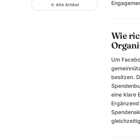
Engagement
arrow_back
Alle Artikel
Wie ri
Organi
Um Faceboo
gemeinnützi
besitzen. D
Spendenbut
eine klare
Ergänzend
Spendenakt
gleichzeiti