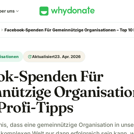
ber uns
expand_more
chevron_right
Facebook-Spenden Für Gemeinnützige Organisationen – Top 10 
update
isationen
Aktualisiert
23. Apr. 2026
ok-Spenden Für
nützige Organisatio
Profi-Tipps
nis, dass eine gemeinnützige Organisation in unser
komplexen Welt nur dann erfolgreich sein kann, w