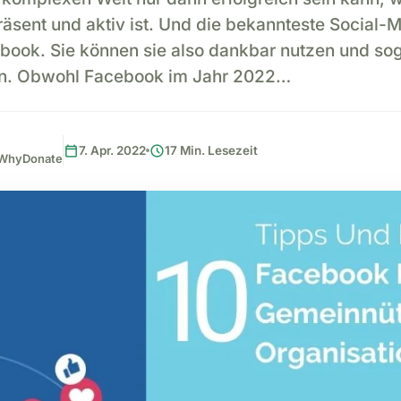
äsent und aktiv ist. Und die bekannteste Social-M
book. Sie können sie also dankbar nutzen und so
. Obwohl Facebook im Jahr 2022…
calendar_today
schedule
7. Apr. 2022
17 Min. Lesezeit
, WhyDonate