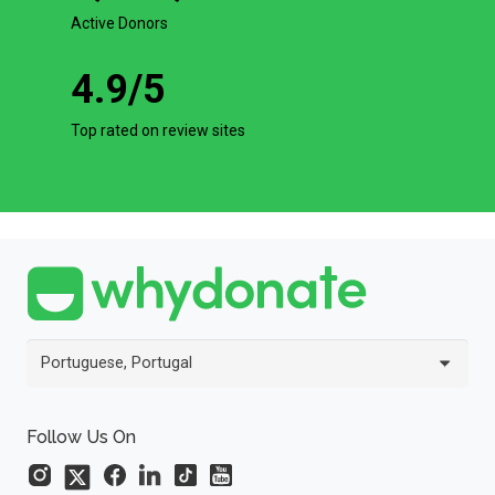
Active Donors
4.9
/5
Top rated on review sites
Portuguese, Portugal
Follow Us On