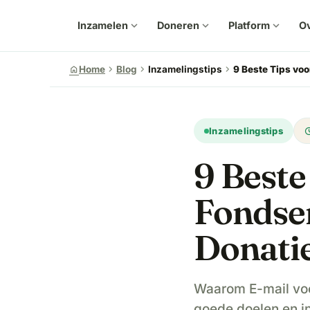
Inzamelen
expand_more
Doneren
expand_more
Platform
expand_more
Ov
chevron_right
chevron_right
chevron_right
home
Home
Blog
Inzamelingstips
9 Beste Tips vo
upd
Inzamelingstips
9 Beste
Fondse
Donatie
Waarom E-mail voor
goede doelen en in