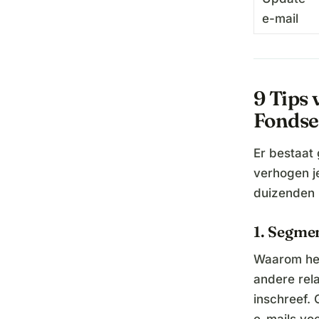
e-mail
9 Tips 
Fondse
Er bestaat
verhogen j
duizenden 
1. Segmen
Waarom het
andere rela
inschreef.
e-mails voe