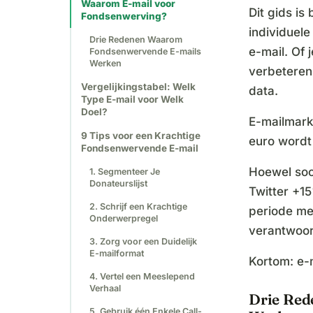
Waarom E-mail voor
Dit gids is
Fondsenwerving?
individuel
Drie Redenen Waarom
e-mail. Of 
Fondsenwervende E-mails
Werken
verbeteren
Vergelijkingstabel: Welk
data.
Type E-mail voor Welk
Doel?
E-mailmark
9 Tips voor een Krachtige
euro wordt
Fondsenwervende E-mail
Hoewel soc
1. Segmenteer Je
Donateurslijst
Twitter +1
2. Schrijf een Krachtige
periode met
Onderwerpregel
verantwoor
3. Zorg voor een Duidelijk
E-mailformat
Kortom: e-m
4. Vertel een Meeslepend
Verhaal
Drie Red
5. Gebruik één Enkele Call-