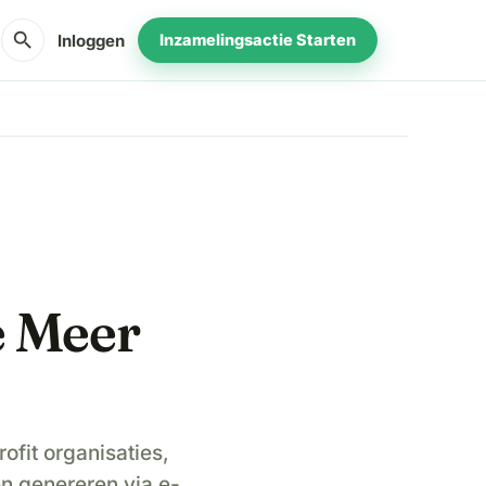
search
Inloggen
Inzamelingsactie Starten
e Meer
fit organisaties,
n genereren via e-