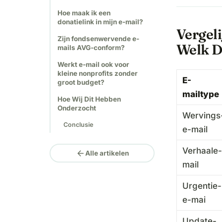
Hoe maak ik een
donatielink in mijn e-mail?
Vergeli
Zijn fondsenwervende e-
Welk D
mails AVG-conform?
Werkt e-mail ook voor
kleine nonprofits zonder
E-
groot budget?
mailtype
Hoe Wij Dit Hebben
Onderzocht
Wervings
Conclusie
e-mail
Verhaale
arrow_back
Alle artikelen
mail
Urgentie-
e-mai
Update-