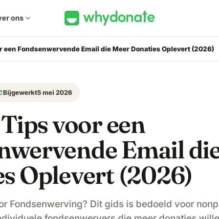
er ons
expand_more
or een Fondsenwervende Email die Meer Donaties Oplevert (2026)
ate
Bijgewerkt
5 mei 2026
 Tips voor een
nwervende Email di
s Oplevert (2026)
 Fondsenwerving? Dit gids is bedoeld voor nonpro
dividuele fondsenwervers die meer donaties wille