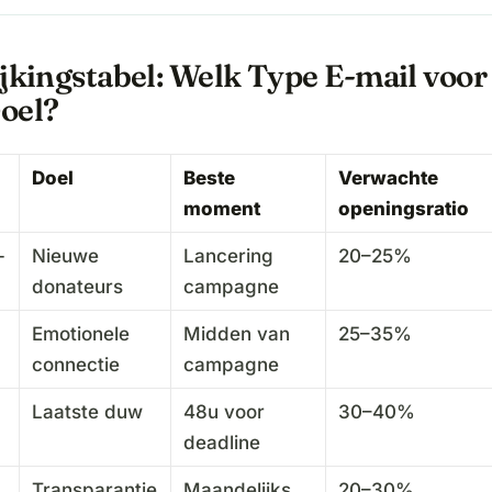
jkingstabel: Welk Type E-mail voor
oel?
Doel
Beste
Verwachte
moment
openingsratio
-
Nieuwe
Lancering
20–25%
donateurs
campagne
-
Emotionele
Midden van
25–35%
connectie
campagne
Laatste duw
48u voor
30–40%
deadline
Transparantie
Maandelijks
20–30%