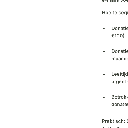
Hoe te seg
Donatie
€100)
Donatie
maande
Leeftij
urgent
Betrok
donateur
Praktisch: