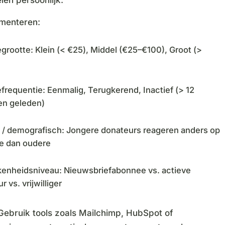
menteren:
grootte: Klein (< €25), Middel (€25–€100), Groot (>
frequentie: Eenmalig, Terugkerend, Inactief (> 12
n geleden)
d / demografisch: Jongere donateurs reageren anders op
ie dan oudere
kenheidsniveau: Nieuwsbriefabonnee vs. actieve
 vs. vrijwilliger
 Gebruik tools zoals Mailchimp, HubSpot of