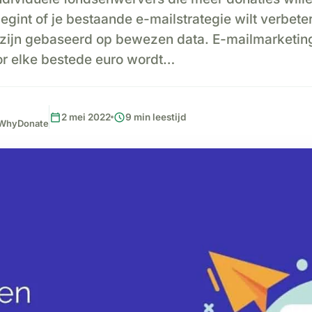
 begint of je bestaande e-mailstrategie wilt verbet
 zijn gebaseerd op bewezen data. E-mailmarketing
r elke bestede euro wordt…
calendar_today
schedule
2 mei 2022
9 min leestijd
, WhyDonate