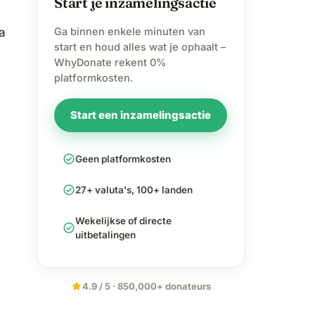
Start je inzamelingsactie
Ga binnen enkele minuten van
a
start en houd alles wat je ophaalt –
WhyDonate rekent 0%
platformkosten.
Start een inzamelingsactie
check_circle
Geen platformkosten
check_circle
27+ valuta's, 100+ landen
Wekelijkse of directe
check_circle
uitbetalingen
star
4.9 / 5 · 850,000+ donateurs