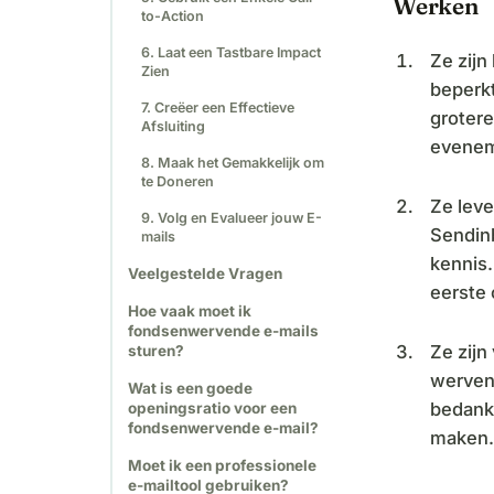
Werken
to-Action
6. Laat een Tastbare Impact
Ze zijn
Zien
beperkt
7. Creëer een Effectieve
grotere
Afsluiting
evenem
8. Maak het Gemakkelijk om
te Doneren
Ze leve
9. Volg en Evalueer jouw E-
Sendin
mails
kennis.
Veelgestelde Vragen
eerste
Hoe vaak moet ik
fondsenwervende e-mails
Ze zijn
sturen?
werven,
Wat is een goede
bedank
openingsratio voor een
fondsenwervende e-mail?
maken.
Moet ik een professionele
e-mailtool gebruiken?